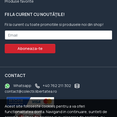
Produse favorite
FII LA CURENT CU NOUTĂȚILE!
Fii la curent cu toate promotiile si produsele noi din shop!
Email
Aboneaza-te
CONTACT
Whatsapp
+40 762 211 302
contact@colectii.libertatea.ro
Acest site foloseste cookies pentru a va oferi
functionalitatea dorita. Navigand in continuare, sunteti de