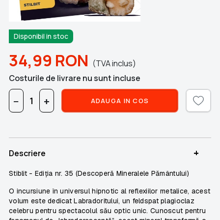
Disponibil in stoc
34,99
RON
(TVA inclus)
Costurile de livrare nu sunt incluse
−
+
ADAUGA IN COS
+
Descriere
Stiblit - Ediția nr. 35 (Descoperă Mineralele Pământului)
O incursiune în universul hipnotic al reflexiilor metalice, acest
volum este dedicat Labradoritului, un feldspat plagioclaz
celebru pentru spectacolul său optic unic. Cunoscut pentru