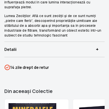
influențează modul în care lumina interacționează cu
suprafața pietrei.
Lumea Zeoliților:
Află ce sunt zeoliții și de ce sunt numiți
„pietre care fierb”, descoperind proprietățile uimitoare ale
stilbitului de a absorbi apa și importanța sa în procesele
industriale de filtrare, transformând un obiect estetic într-un
subiect de studiu tehnologic fascinant
+
Detalii
SKU
PSIN-06861
14 zile drept de retur
Categorii
Descoperă Mineralele Pământului
Brand
Colectii Libertatea
Din aceeaşi Colectie