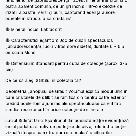
fenomenul de „labradorescență”, acest mineral transformă o
piatră aparent comună, de un gri închis, într-o explozie de
irizații albastre, verzi și aurii, capturând esența aurorei
boreale în structura sa cristalină.
🔴
Mineral inclus
: Labradorit
🔴
Caracteristici eșantion
: Joc de culori spectaculos
(labradorescență), luciu vitros spre sidefat, duritate 6 - 6.5
pe scara Mohs.
🔴
Dimensiuni
: Standard pentru cutia de colecție (aprox. 3-5
cm)
De ce să alegi Stilbitul în colecția ta?
Geometria „Snopului de Grâu”:
Volumul explică modul unic în
care cristalele de stilbit se ramifică din centru către exterior,
creând acele formațiuni radiale spectaculoase care îl fac
imediat recunoscut în orice colecție de minerale.
Luciul Sidefat Unic:
Eșantionul din această ediție evidențiază
luciul perlat distinctiv de pe fețele de clivaj, oferind o lecție
vizuală despre cum structura moleculară a silicaților