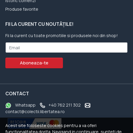
Istoric comenzi
Produse favorite
FII LA CURENT CU NOUTĂȚILE!
Fii la curent cu toate promotiile si produsele noi din shop!
Email
Aboneaza-te
CONTACT
Whatsapp
+40 762 211 302
contact@colectii.libertatea.ro
Acest site foloseste cookies pentru a va oferi
functionalitatea dorita. Navigand in continuare, sunteti de