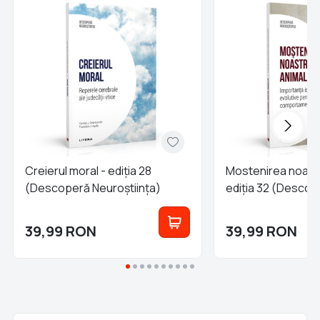
Creierul moral - ediția 28
Mostenirea noastr
(Descoperă Neuroștiința)
ediția 32 (Descop
Neuroștiința)
39,99
RON
39,99
RON