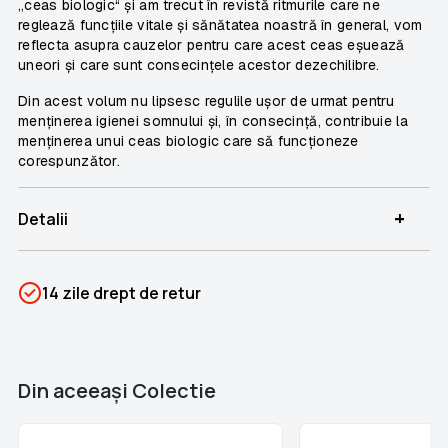
„ceas biologic“ și am trecut în revistă ritmurile care ne
reglează funcțiile vitale și sănătatea noastră în general, vom
reflecta asupra cauzelor pentru care acest ceas eșuează
uneori și care sunt consecințele acestor dezechilibre.
Din acest volum nu lipsesc regulile ușor de urmat pentru
menținerea igienei somnului și, în consecință, contribuie la
menținerea unui ceas biologic care să funcționeze
corespunzător.
+
Detalii
SKU
PSIN-05810
14 zile drept de retur
Categorii
Descoperă Neuroștiința
Brand
Colectii Libertatea
Din aceeaşi Colectie