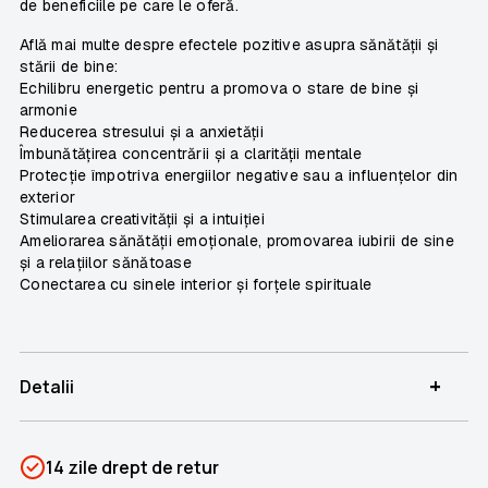
de beneficiile pe care le oferă.
Află mai multe despre efectele pozitive asupra sănătății și
stării de bine:
Echilibru energetic pentru a promova o stare de bine și
armonie
Reducerea stresului și a anxietății
Îmbunătățirea concentrării și a clarității mentale
Protecție împotriva energiilor negative sau a influențelor din
exterior
Stimularea creativității și a intuiției
Ameliorarea sănătății emoționale, promovarea iubirii de sine
și a relațiilor sănătoase
Conectarea cu sinele interior și forțele spirituale
+
Detalii
SKU
PSIN-05628
14 zile drept de retur
Categorii
Energia Pietrelor