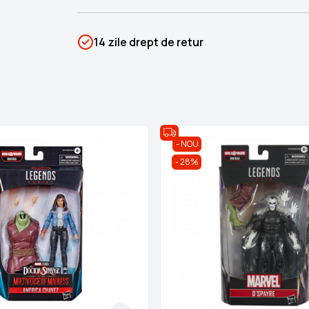
SKU
PSIN-03220
14 zile drept de retur
Categorii
Eroi Marvel
Brand
Colectii Libertatea
NOU
28%