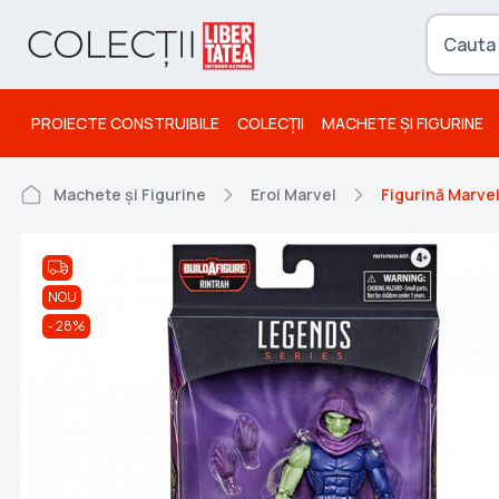
PROIECTE CONSTRUIBILE
COLECȚII
MACHETE ȘI FIGURINE
Machete și Figurine
Eroi Marvel
Figurină Marve
NOU
28%