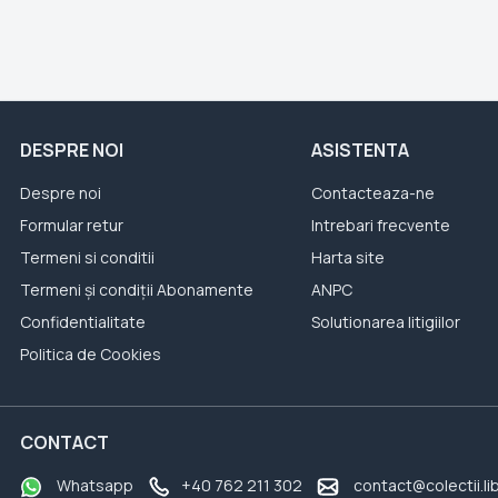
DESPRE NOI
ASISTENTA
Despre noi
Contacteaza-ne
Formular retur
Intrebari frecvente
Termeni si conditii
Harta site
Termeni și condiții Abonamente
ANPC
Confidentialitate
Solutionarea litigiilor
Politica de Cookies
CONTACT
Whatsapp
+40 762 211 302
contact@colectii.li