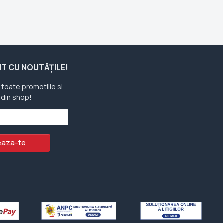
ENT CU NOUTĂȚILE!
u toate promotiile si
 din shop!
aza-te