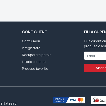
CONT CLIENT
FII LA CUR
Contul meu
Fii la curent c
produsele noi
Inregistrare
Recuperare parola
Email
Istoric comenzi
Abone
Produse favorite
bertatea.ro