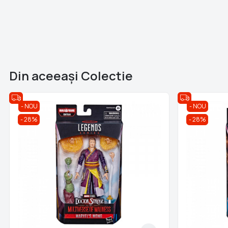
Din aceeaşi Colectie
NOU
NOU
28%
28%