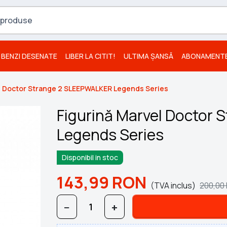
BENZI DESENATE
LIBER LA CITIT!
ULTIMA ȘANSĂ
ABONAMENT
l Doctor Strange 2 SLEEPWALKER Legends Series
Figurină Marvel Doctor
Legends Series
Disponibil in stoc
143,99
RON
(TVA inclus)
200,00
−
+