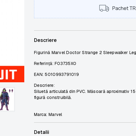
Pachet T
Descriere
Figurină Marvel Doctor Strange 2 Sleepwalker Le
Referință: F03735X0
EAN: 5010993791019
Descriere:
Siluetă articulată din PVC. Măsoară aproximativ 15
figură construibilă.
Marca: Marvel
Detalii