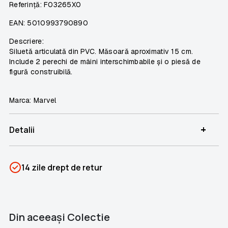
Referință: F03265X0
EAN: 5010993790890
Descriere:
Siluetă articulată din PVC. Măsoară aproximativ 15 cm.
Include 2 perechi de mâini interschimbabile și o piesă de
figură construibilă.
Marca: Marvel
+
Detalii
SKU
PSIN-03263
14 zile drept de retur
Categorii
Eroi Marvel
Brand
Colectii Libertatea
Din aceeaşi Colectie