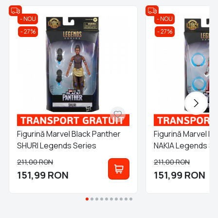
NOU
NOU
27%
27%
Figurină Marvel Black Panther
Figurină Marvel B
SHURI Legends Series
NAKIA Legends Se
211,00
RON
211,00
RON
151,99
RON
151,99
RON