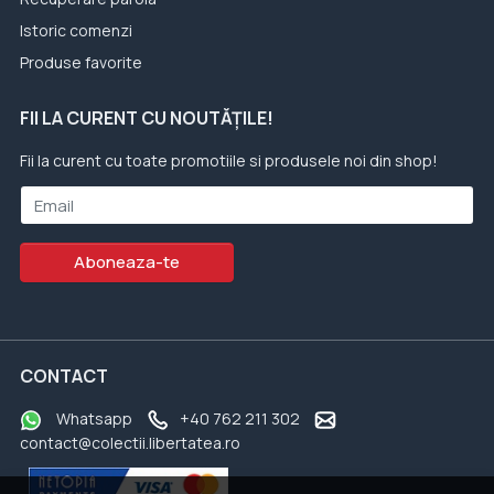
Istoric comenzi
Produse favorite
FII LA CURENT CU NOUTĂȚILE!
Fii la curent cu toate promotiile si produsele noi din shop!
Email
Aboneaza-te
CONTACT
Whatsapp
+40 762 211 302
contact@colectii.libertatea.ro