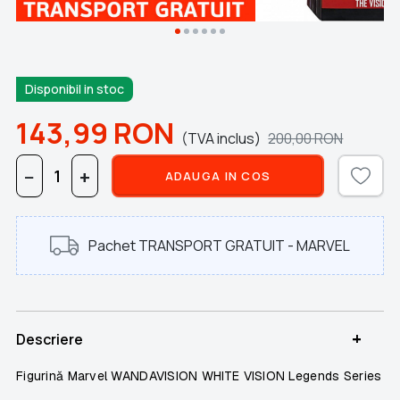
Disponibil in stoc
143,99
RON
(TVA inclus)
200,00
RON
−
+
ADAUGA IN COS
Pachet TRANSPORT GRATUIT - MARVEL
+
Descriere
Figurină Marvel WANDAVISION WHITE VISION Legends Series