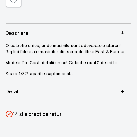
+
Descriere
O colectie unica, unde masinile sunt adevaratele staruri!
Replici fidele ale masinilor din seria de filme Fast & Furious.
Modele Die Cast, detalii unice! Colectie cu 40 de editii
Scara 1/32, aparitie saptamanala
+
Detalii
SKU
PSIN-04736
14 zile drept de retur
Categorii
Fast & Furious
Brand
Colectii Libertatea