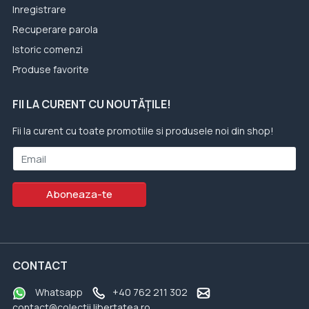
Inregistrare
Recuperare parola
Istoric comenzi
Produse favorite
FII LA CURENT CU NOUTĂȚILE!
Fii la curent cu toate promotiile si produsele noi din shop!
Email
Aboneaza-te
CONTACT
Whatsapp
+40 762 211 302
contact@colectii.libertatea.ro