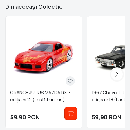
Din aceeaşi Colectie
ORANGE JULIUS MAZDA RX 7 -
1967 Chevrolet EL
ediția nr.12 (Fast&Furious)
ediția nr.18 (Fast
59,90
RON
59,90
RON