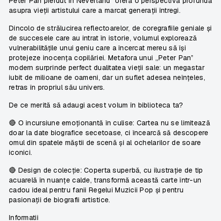
Peter Pan pierdut în Neverland”
oferă o perspectivă profundă
asupra vieții artistului care a marcat generații întregi.
Dincolo de strălucirea reflectoarelor, de coregrafiile geniale și
de succesele care au intrat în istorie, volumul explorează
vulnerabilitățile unui geniu care a încercat mereu să își
protejeze inocența copilăriei. Metafora unui „Peter Pan”
modern surprinde perfect dualitatea vieții sale: un megastar
iubit de milioane de oameni, dar un suflet adesea neînțeles,
retras în propriul său univers.
De ce merită să adaugi acest volum în biblioteca ta?
🔴
O incursiune emoționantă în culise:
Cartea nu se limitează
doar la date biografice secetoase, ci încearcă să descopere
omul din spatele măștii de scenă și al ochelarilor de soare
iconici.
🔴
Design de colecție:
Coperta superbă, cu ilustrație de tip
acuarelă în nuanțe calde, transformă această carte într-un
cadou ideal pentru fanii Regelui Muzicii Pop și pentru
pasionații de biografii artistice.
Informatii