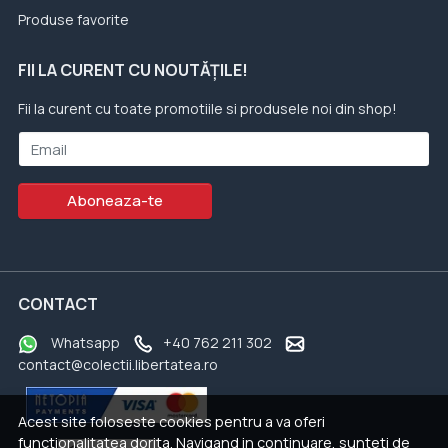
Produse favorite
FII LA CURENT CU NOUTĂȚILE!
Fii la curent cu toate promotiile si produsele noi din shop!
Email
Aboneaza-te
CONTACT
Whatsapp
+40 762 211 302
contact@colectii.libertatea.ro
Acest site foloseste cookies pentru a va oferi
functionalitatea dorita. Navigand in continuare, sunteti de