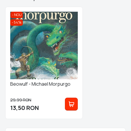
NOU
54%
Beowulf - Michael Morpurgo
29,99
RON
13,50
RON