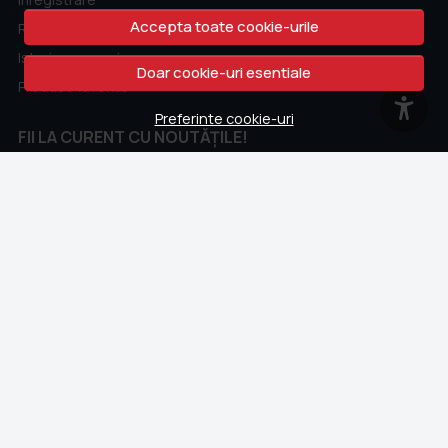
Accepta toate cookie-urile
Recuperare parola
Istoric comenzi
Doar cookie-uri esentiale
Produse favorite
Preferinte cookie-uri
FII LA CURENT CU NOUTĂȚILE!
Fii la curent cu toate promotiile si produsele noi din shop!
Email
Aboneaza-te
CONTACT
Whatsapp
+40 762 211 302
contact@colectii.libertatea.ro