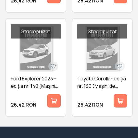
26,42
RON
26,42
RON
Stoc epuizat
Stoc epuizat
Ford Explorer 2023 -
Toyata Corolla- ediția
ediția nr. 140 (Mașini
nr. 139 (Mașini de
de Colecție)
Colecție)
26,42
RON
26,42
RON