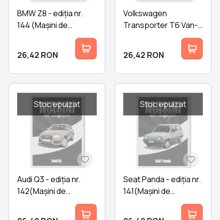
BMW Z8 - ediția nr.
Volkswagen
144 (Mașini de
Transporter T6 Van-
Colecție)
ediția nr. 143 (Mașini
de Colecție)
26,42
RON
26,42
RON
Stoc epuizat
Stoc epuizat
Audi Q3 - ediția nr.
Seat Panda - ediția nr.
142(Mașini de
141(Mașini de
Colecție)
Colecție)