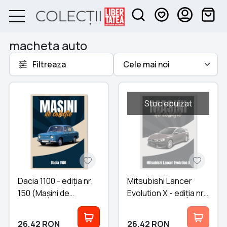
macheta auto
Filtreaza
Stoc epuizat
Dacia 1100 - ediția nr.
Mitsubishi Lancer
150 (Mașini de
Evolution X - ediția nr.
Colecție)
149 (Mașini de
Colecție)
26,42
RON
26,42
RON