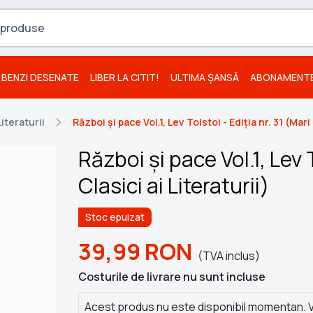
BENZI DESENATE
LIBER LA CITIT!
ULTIMA ȘANSĂ
ABONAMENT
Literaturii
Război și pace Vol.1, Lev Tolstoi - Ediția nr. 31 (Mari 
Război și pace Vol.1, Lev T
Clasici ai Literaturii)
Stoc epuizat
39,99
RON
(TVA inclus)
Costurile de livrare nu sunt incluse
Acest produs nu este disponibil momentan. V