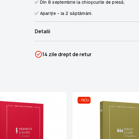
✅ Din 8 septembrie la chioșcurile de presă;
✅ Apariție - la 2 săptămâni.
Detalii
SKU
PSIN-03777
14 zile drept de retur
Categorii
Mari Clasici ai Literaturii
Brand
Colectii Libertatea
NOU