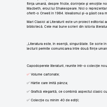
ființa umană, despre fricile, dorințele și emoțiile n
Macbeth, eroul lui Shakespeare. Nici o reprezentar
oferit-o Orwell în 1984. Idealismul și-a găsit cea 
Mari Clasici ai Literaturii este un proiect editoria
bibliotecă. Cele mai bune scrieri din istoria literatur
„Literatura este, în esență, singurătate. Se scrie î
lecturii permite comunicarea între două ființe uma
Capodoperele literaturii, reunite într-o colecție nou
✅
Volume cartonate;
✅ Hârtie care imită pânza;
✅ Grafică elegantă, ce combină aspectul clasic c
✅ Colecție cu minim 40 de ediții;