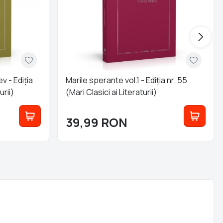
ev - Ediția
Marile sperante vol.1 - Ediția nr. 55
urii)
(Mari Clasici ai Literaturii)
39,99
RON