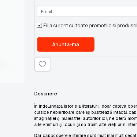
Email
Fii la curent cu toate promotiile si produse
Anunta-ma
Descriere
În îndelungata istorie a literaturii, doar câteva o
clasice nepieritoare care își păstrează intactă cap
imaginației și măiestriei autorilor lor, ne oferă m
alte vremuri și locuri și să trăim alte vieți prin inte
Dar capodoperele literare sunt mult mai mult decât