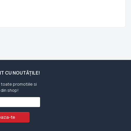
ENT CU NOUTĂȚILE!
u toate promotiile si
 din shop!
aza-te