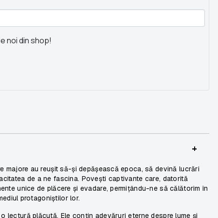
le noi din shop!
+
pere majore au reușit să-și depășească epoca, să devină lucrări
acitatea de a ne fascina. Povești captivante care, datorită
omente unice de plăcere și evadare, permițându-ne să călătorim în
rmediul protagoniștilor lor.
 o lectură plăcută. Ele conțin adevăruri eterne despre lume și