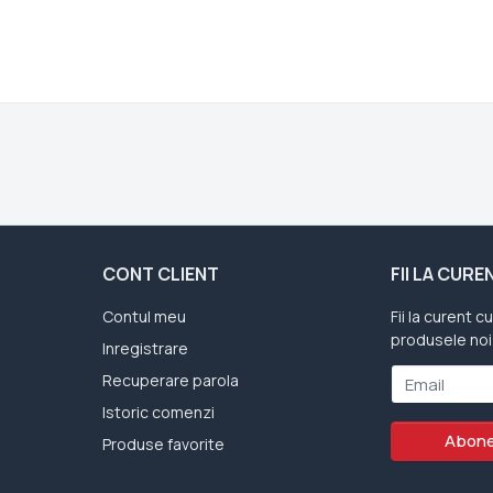
CONT CLIENT
FII LA CUR
Contul meu
Fii la curent c
produsele noi
Inregistrare
Recuperare parola
Email
Istoric comenzi
Abone
Produse favorite