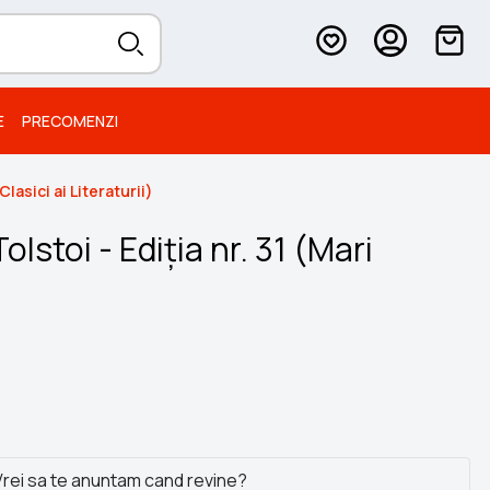
E
PRECOMENZI
Clasici ai Literaturii)
olstoi - Ediția nr. 31 (Mari
rei sa te anuntam cand revine?