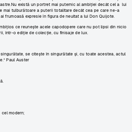
oastre.Nu există un portret mai puternic al ambiției decât cel a lui
e mai tulburătoare a puterii totalitare decât cea pe care ne-a
mai frumoasă expresie în figura de neuitat a lui Don Quijote.
l ambițios ce reunește acele capodopere care nu pot lipsi din nicio
ii, într-o ediție de colecție, cu finisaje de lux.
n singurătate, se citește în singurătate și, cu toate acestea, actul
ne.“
Paul Auster
ă.
u cel modern;