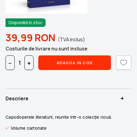
Disponibil in stoc
39,99
RON
(TVA inclus)
Costurile de livrare nu sunt incluse
−
+
ADAUGA IN COS
+
Descriere
Capodoperele literaturii, reunite într-o colecție nouă.
✅
Volume cartonate