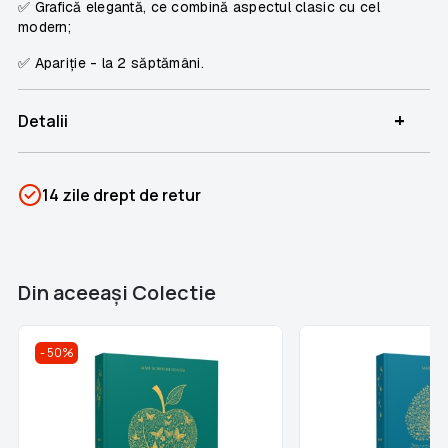
✅ Grafică elegantă, ce combină aspectul clasic cu cel
modern;
✅ Apariție - la 2 săptămâni.
+
Detalii
SKU
PSIN-05652
14 zile drept de retur
Categorii
Mari Scriitori Romani
Brand
Colectii Libertatea
Din aceeaşi Colectie
50%