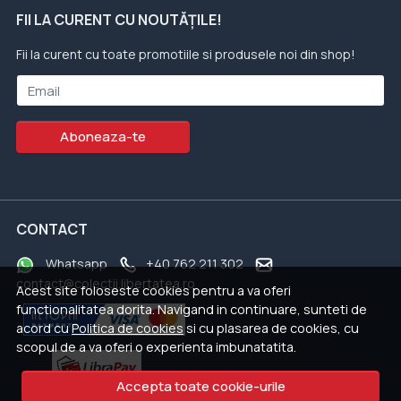
FII LA CURENT CU NOUTĂȚILE!
Fii la curent cu toate promotiile si produsele noi din shop!
Email
Aboneaza-te
CONTACT
Whatsapp
+40 762 211 302
contact@colectii.libertatea.ro
Acest site foloseste cookies pentru a va oferi
functionalitatea dorita. Navigand in continuare, sunteti de
acord cu
Politica de cookies
si cu plasarea de cookies, cu
scopul de a va oferi o experienta imbunatatita.
Accepta toate cookie-urile