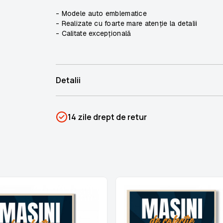
- Modele auto emblematice
- Realizate cu foarte mare atenție la detalii
- Calitate excepțională
Detalii
SKU
PSIN-06450
14 zile drept de retur
Categorii
Mașini de Colecție
Brand
Colectii Libertatea