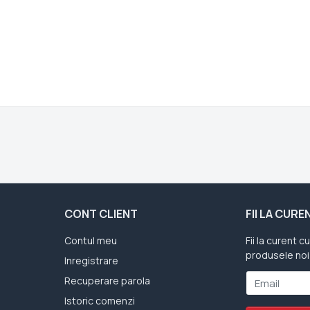
CONT CLIENT
FII LA CUR
Contul meu
Fii la curent c
produsele noi
Inregistrare
Recuperare parola
Email
Istoric comenzi