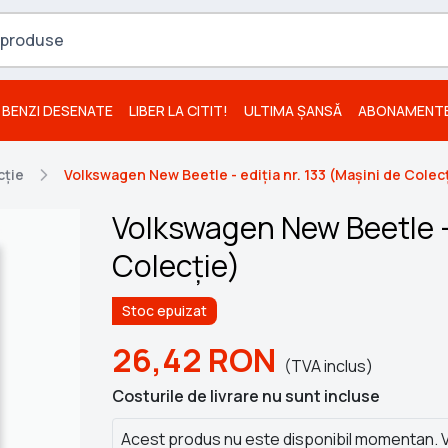
BENZI DESENATE
LIBER LA CITIT!
ULTIMA ȘANSĂ
ABONAMENT
cție
Volkswagen New Beetle - ediția nr. 133 (Mașini de Colec
Volkswagen New Beetle - 
Colecție)
Stoc epuizat
26,42
RON
(TVA inclus)
Costurile de livrare nu sunt incluse
Acest produs nu este disponibil momentan. V