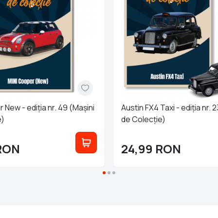
 New - ediția nr. 49 (Mașini
Austin FX4 Taxi - ediția nr. 
e)
de Colecție)
RON
24,99
RON