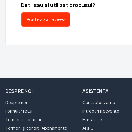
Detii sau ai utilizat produsul?
Posteaza review
DESPRE NOI
ASISTENTA
Despre noi
Contacteaza-ne
Formular retur
Intrebari frecvente
Termeni si conditii
Harta site
Termeni și condiții Abonamente
ANPC