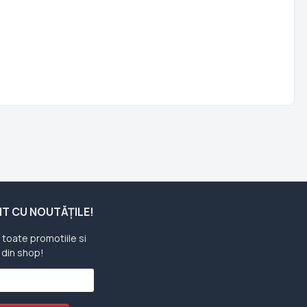
ENT CU NOUTĂȚILE!
u toate promotiile si
 din shop!