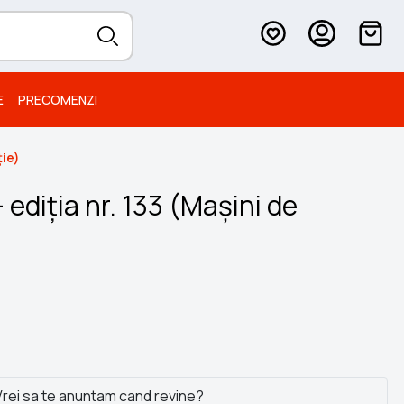
E
PRECOMENZI
ție)
ediția nr. 133 (Mașini de
rei sa te anuntam cand revine?