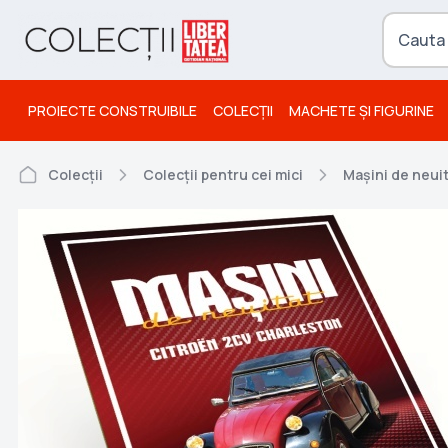
PROIECTE CONSTRUIBILE
COLECȚII
MACHETE ȘI FIGURINE
Colecții
Colecții pentru cei mici
Mașini de neui