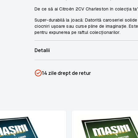
De ce să ai Citroën 2CV Charleston în colecția ta
Super-durabilă la joacă:
Datorită caroseriei solide 
ciocniri ușoare sau curse pline de imaginație. Este 
pentru expunerea pe raftul colecționarilor.
Detalii
SKU
PSIN-06905
14 zile drept de retur
Categorii
Mașini de neuitat
Brand
Colectii Libertatea