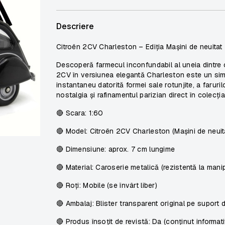
Descriere
Citroën 2CV Charleston – Ediția Mașini de neuitat
Descoperă farmecul inconfundabil al uneia dintre ce
2CV în versiunea elegantă Charleston este un simbo
instantaneu datorită formei sale rotunjite, a faruri
nostalgia și rafinamentul parizian direct în colecția
🔴 Scara: 1:60
🔴 Model: Citroën 2CV Charleston (Mașini de neuit
🔴 Dimensiune: aprox. 7 cm lungime
🔴 Material: Caroserie metalică (rezistentă la mani
🔴 Roți: Mobile (se învârt liber)
🔴 Ambalaj: Blister transparent original pe suport 
🔴 Produs însoțit de revistă: Da (conținut informativ