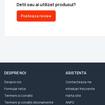
Detii sau ai utilizat produsul?
Posteaza review
DESPRE NOI
ASISTENTA
Despre noi
Contacteaza-ne
Formular retur
Intrebari frecvente
Termeni si conditii
Harta site
Termeni și condiții Abonamente
ANPC