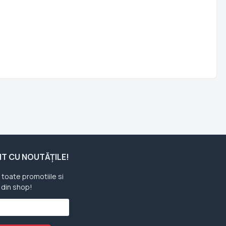
ENT CU NOUTĂȚILE!
u toate promotiile si
 din shop!