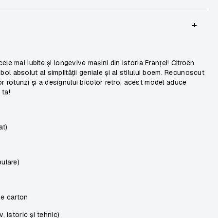
+
le mai iubite și longevive mașini din istoria Franței! Citroën
l absolut al simplității geniale și al stilului boem. Recunoscut
lor rotunzi și a designului bicolor retro, acest model aduce
 ta!
at)
pulare)
de carton
, istoric și tehnic)