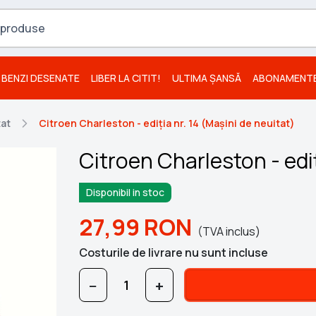
BENZI DESENATE
LIBER LA CITIT!
ULTIMA ȘANSĂ
ABONAMENT
tat
Citroen Charleston - ediția nr. 14 (Mașini de neuitat)
Citroen Charleston - ediț
Disponibil in stoc
27,99
RON
(TVA inclus)
Costurile de livrare nu sunt incluse
−
+