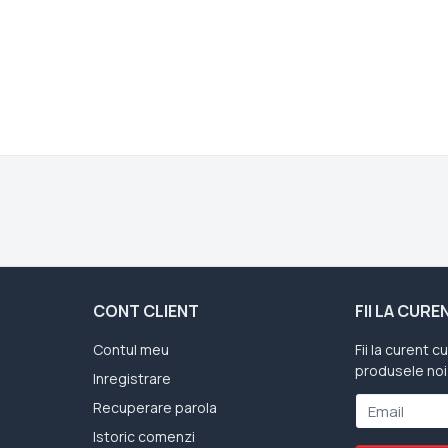
CONT CLIENT
FII LA CUR
Contul meu
Fii la curent c
produsele noi
Inregistrare
Recuperare parola
Email
Istoric comenzi