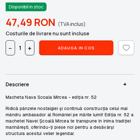
Disponibil in stoc
47,49
RON
(TVA inclus)
Costurile de livrare nu sunt incluse
−
+
ADAUGA IN COS
+
Descriere
Macheta Nava Scoala Mircea - ediția nr. 52
Ridică pânzele nostalgiei și continuă construcția celui mai
mândru ambasador al României pe mările lumii! Ediția nr. 52 a
machetei Navei Școală Mircea te transpune în inima tradiției
marinărești, oferindu-ți piese noi pentru a desăvârși
structura acestui velier legendar.