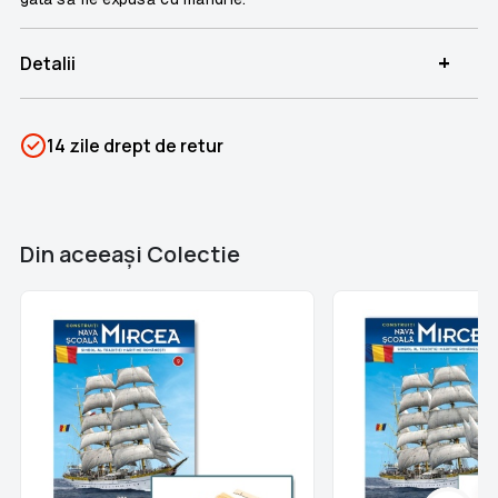
+
Detalii
SKU
PSIN-06890
14 zile drept de retur
Categorii
Nava Școală Mircea
Brand
Colectii Libertatea
Din aceeaşi Colectie