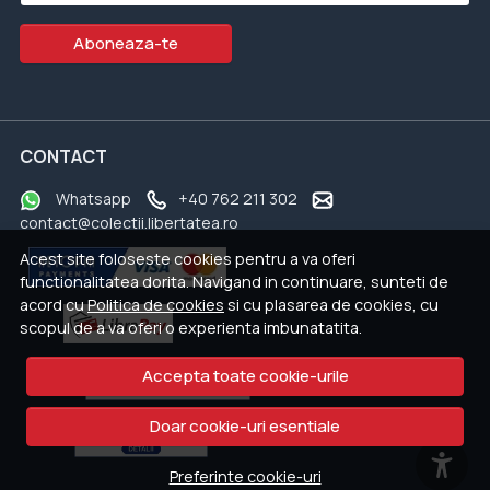
Aboneaza-te
CONTACT
Whatsapp
+40 762 211 302
contact@colectii.libertatea.ro
Acest site foloseste cookies pentru a va oferi
functionalitatea dorita. Navigand in continuare, sunteti de
acord cu
Politica de cookies
si cu plasarea de cookies, cu
scopul de a va oferi o experienta imbunatatita.
Accepta toate cookie-urile
Doar cookie-uri esentiale
Preferinte cookie-uri