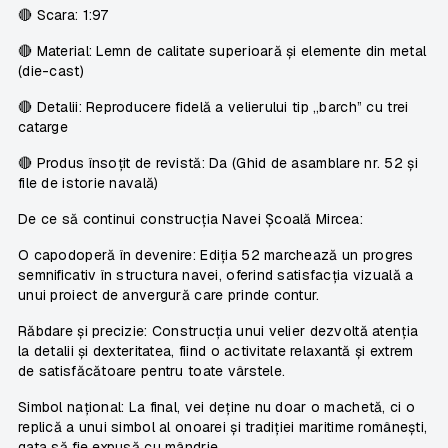
🔴
Scara:
1:97
🔴
Material:
Lemn de calitate superioară și elemente din metal
(die-cast)
🔴
Detalii:
Reproducere fidelă a velierului tip „barch” cu trei
catarge
🔴
Produs însoțit de revistă:
Da (Ghid de asamblare nr. 52 și
file de istorie navală)
De ce să continui construcția Navei Școală Mircea:
O capodoperă în devenire: Ediția 52 marchează un progres
semnificativ în structura navei, oferind satisfacția vizuală a
unui proiect de anvergură care prinde contur.
Răbdare și precizie: Construcția unui velier dezvoltă atenția
la detalii și dexteritatea, fiind o activitate relaxantă și extrem
de satisfăcătoare pentru toate vârstele.
Simbol național: La final, vei deține nu doar o machetă, ci o
replică a unui simbol al onoarei și tradiției maritime românești,
gata să fie expusă cu mândrie.