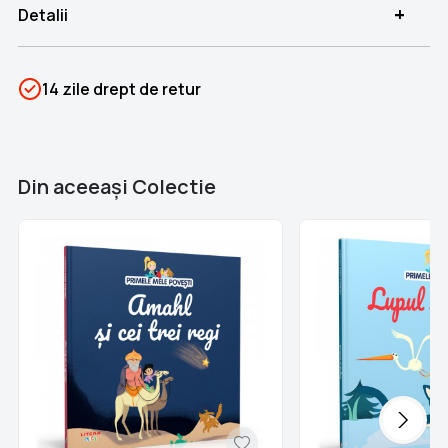
+
Detalii
SKU
PSIN-04076
14 zile drept de retur
Categorii
Primele mele povești
Brand
Colectii Libertatea
Din aceeaşi Colectie