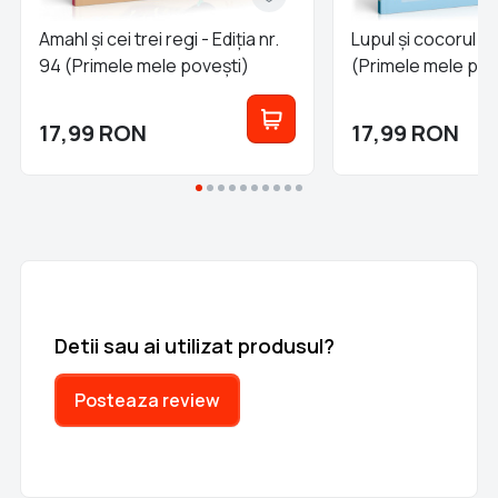
Amahl și cei trei regi - Ediția nr.
Lupul și cocorul - E
94 (Primele mele povești)
(Primele mele pov
17,99
RON
17,99
RON
Detii sau ai utilizat produsul?
Posteaza review