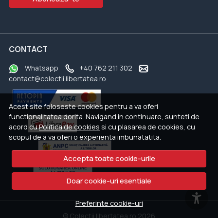
CONTACT
Whatsapp
+40 762 211 302
contact@colectii.libertatea.ro
Acest site foloseste cookies pentru a va oferi
functionalitatea dorita. Navigand in continuare, sunteti de
acord cu
Politica de cookies
si cu plasarea de cookies, cu
scopul de a va oferi o experienta imbunatatita.
Accepta toate cookie-urile
Doar cookie-uri esentiale
Preferinte cookie-uri
© Colectii.libertatea.ro 2026