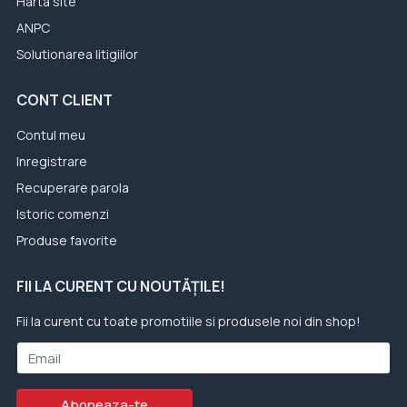
Harta site
ANPC
Solutionarea litigiilor
CONT CLIENT
Contul meu
Inregistrare
Recuperare parola
Istoric comenzi
Produse favorite
FII LA CURENT CU NOUTĂȚILE!
Fii la curent cu toate promotiile si produsele noi din shop!
Email
Aboneaza-te