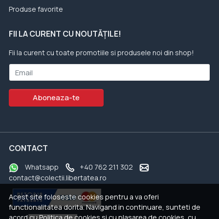
Produse favorite
FII LA CURENT CU NOUTĂȚILE!
Fii la curent cu toate promotiile si produsele noi din shop!
Email
Aboneaza-te
CONTACT
Whatsapp
+40 762 211 302
contact@colectii.libertatea.ro
Acest site foloseste cookies pentru a va oferi
functionalitatea dorita. Navigand in continuare, sunteti de
acord cu
Politica de cookies
si cu plasarea de cookies, cu