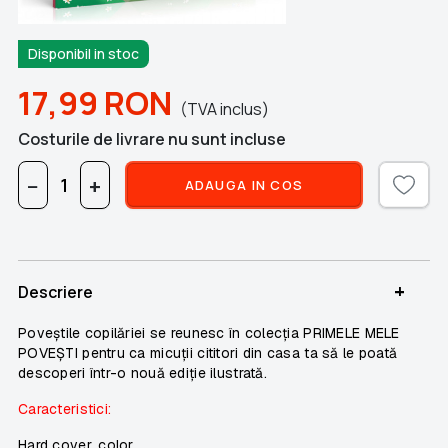
Disponibil in stoc
17,99
RON
(TVA inclus)
Costurile de livrare nu sunt incluse
−
+
ADAUGA IN COS
+
Descriere
Poveștile copilăriei se reunesc în colecția PRIMELE MELE
POVEȘTI pentru ca micuții cititori din casa ta să le poată
descoperi într-o nouă ediție ilustrată.
Caracteristici:
Hard cover, color