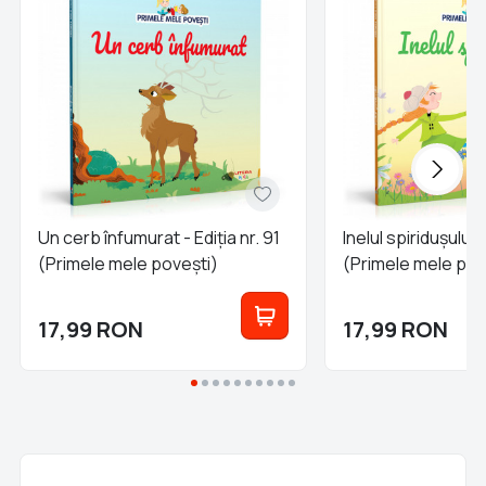
Un cerb înfumurat - Ediția nr. 91
Inelul spiridușului -
(Primele mele povești)
(Primele mele pov
17,99
RON
17,99
RON