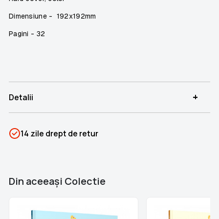
Dimensiune -
192x192mm
Pagini - 32
+
Detalii
SKU
PSIN-03620
14 zile drept de retur
Categorii
Primele mele povești
Brand
Colectii Libertatea
Din aceeaşi Colectie