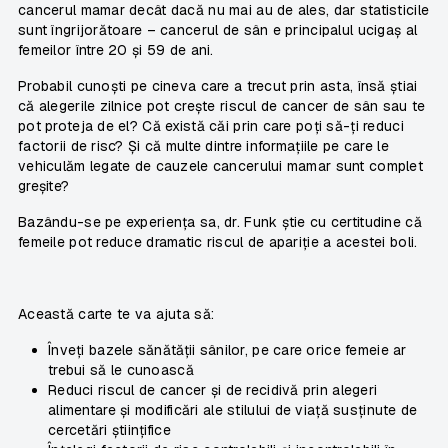
cancerul mamar decât dacă nu mai au de ales, dar statisticile
sunt îngrijorătoare – cancerul de sân e principalul ucigaș al
femeilor între 20 și 59 de ani.
Probabil cunoști pe cineva care a trecut prin asta, însă știai
că alegerile zilnice pot crește riscul de cancer de sân sau te
pot proteja de el? Că există căi prin care poți să-ți reduci
factorii de risc? Și că multe dintre informațiile pe care le
vehiculăm legate de cauzele cancerului mamar sunt complet
greșite?
Bazându-se pe experiența sa, dr. Funk știe cu certitudine că
femeile pot reduce dramatic riscul de apariție a acestei boli.
Această carte te va ajuta să:
Înveți bazele sănătății sânilor, pe care orice femeie ar
trebui să le cunoască
Reduci riscul de cancer și de recidivă prin alegeri
alimentare și modificări ale stilului de viață susținute de
cercetări științifice