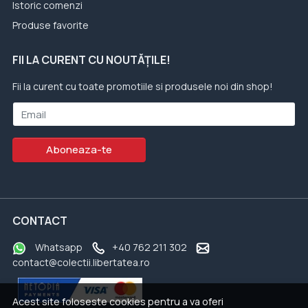
Istoric comenzi
Produse favorite
FII LA CURENT CU NOUTĂȚILE!
Fii la curent cu toate promotiile si produsele noi din shop!
Email
Aboneaza-te
CONTACT
Whatsapp
+40 762 211 302
contact@colectii.libertatea.ro
Acest site foloseste cookies pentru a va oferi