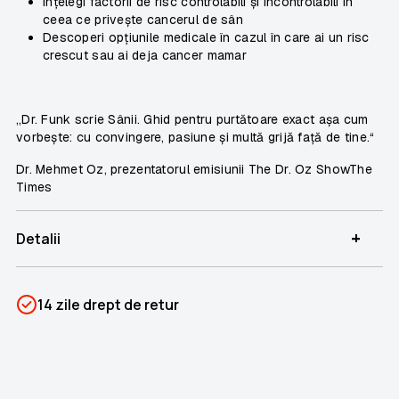
Înțelegi factorii de risc controlabili și incontrolabili în
ceea ce privește cancerul de sân
Descoperi opțiunile medicale în cazul în care ai un risc
crescut sau ai deja cancer mamar
„Dr. Funk scrie
Sânii. Ghid pentru purtătoare
exact așa cum
vorbește: cu convingere, pasiune și multă grijă față de tine.“
Dr. Mehmet Oz, prezentatorul emisiunii
The Dr. Oz ShowThe
Times
+
Detalii
SKU
PSIN-06727
14 zile drept de retur
Categorii
Raftul ROZ
Brand
Nemira