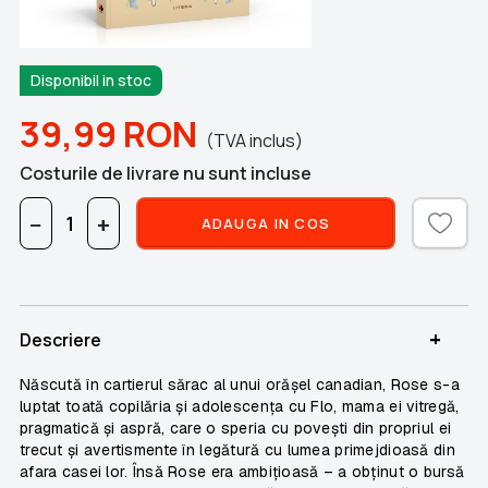
Disponibil in stoc
39,99
RON
(TVA inclus)
Costurile de livrare nu sunt incluse
−
+
ADAUGA IN COS
+
Descriere
Născută în cartierul sărac al unui orășel canadian, Rose s-a
luptat toată copilăria și adolescența cu Flo, mama ei vitregă,
pragmatică și aspră, care o speria cu povești din propriul ei
trecut și avertismente în legătură cu lumea primejdioasă din
afara casei lor. Însă Rose era ambițioasă – a obținut o bursă