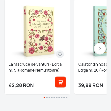
La rascruce de vanturi - Ediția
Călător din noapte
nr. 51(Romane Nemuritoare)
Ediția nr. 20 (Rom
Nemuritoare)
42,28
RON
39,99
RON