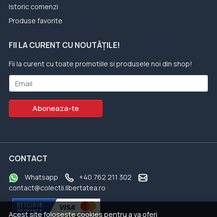
Istoric comenzi
Produse favorite
FII LA CURENT CU NOUTĂȚILE!
Fii la curent cu toate promotiile si produsele noi din shop!
Email
Aboneaza-te
CONTACT
Whatsapp
+40 762 211 302
contact@colectii.libertatea.ro
Acest site foloseste cookies pentru a va oferi