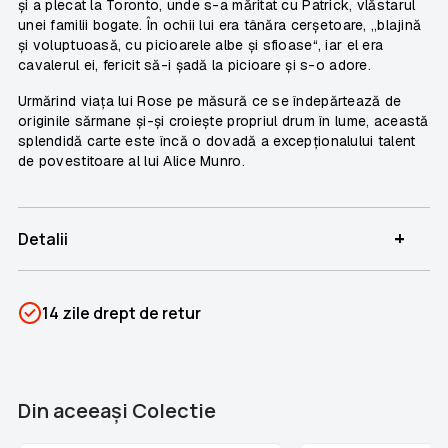
și a plecat la Toronto, unde s-a măritat cu Patrick, vlăstarul
unei familii bogate. În ochii lui era tânăra cerșetoare, „blajină
și voluptuoasă, cu picioarele albe și sfioase“, iar el era
cavalerul ei, fericit să-i șadă la picioare și s-o adore.
Urmărind viața lui Rose pe măsură ce se îndepărtează de
originile sărmane și-și croiește propriul drum în lume, această
splendidă carte este încă o dovadă a excepționalului talent
de povestitoare al lui Alice Munro.
+
Detalii
SKU
PSIN-05739
14 zile drept de retur
Categorii
Romane Nemuritoare
Brand
Colectii Libertatea
Din aceeaşi Colectie