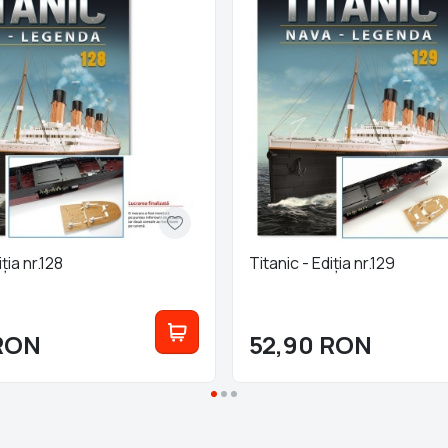
ția nr.128
Titanic - Ediția nr.129
RON
52,90
RON