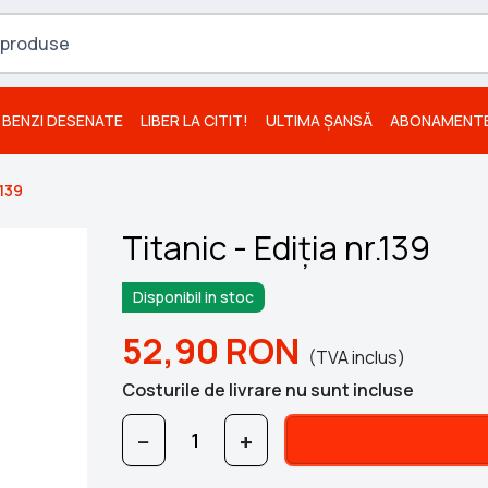
BENZI DESENATE
LIBER LA CITIT!
ULTIMA ȘANSĂ
ABONAMENT
.139
Titanic - Ediția nr.139
Disponibil in stoc
52,90
RON
(TVA inclus)
Costurile de livrare nu sunt incluse
−
+