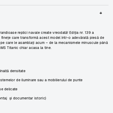
+
randioase replici navale create vreodată! Ediția nr. 139 a
 finețe care transformă acest model într-o adevărată piesă de
e pe care le asamblați acum – de la mecanismele minuscule până
RMS Titanic chiar acasa la tine.
înaltă densitate
temelor de iluminare sau a mobilierului de punte
se delicate
ontaj și documentar istoric)