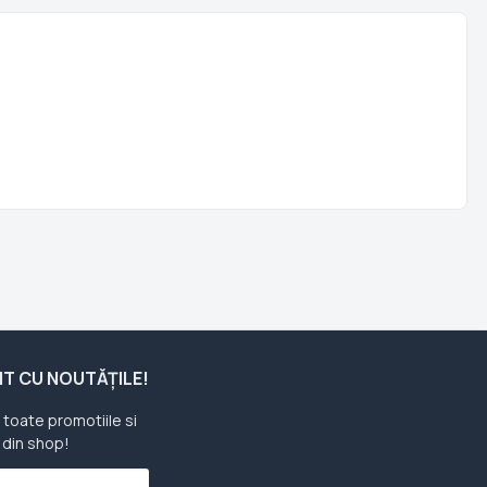
ENT CU NOUTĂȚILE!
u toate promotiile si
 din shop!