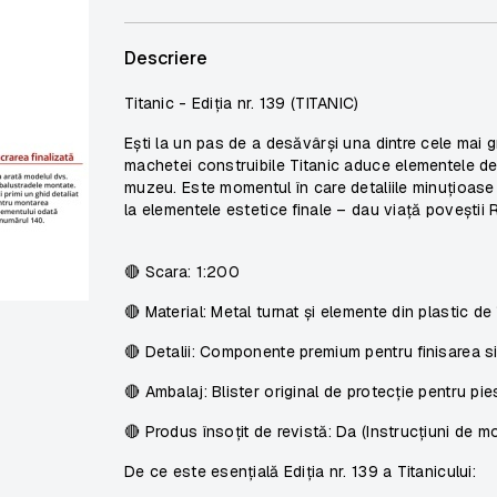
Descriere
Titanic - Ediția nr. 139 (TITANIC)
Ești la un pas de a desăvârși una dintre cele mai g
machetei construibile Titanic aduce elementele de
muzeu. Este momentul în care detaliile minuțioas
la elementele estetice finale – dau viață poveștii 
🔴
Scara:
1:200
🔴
Material:
Metal turnat și elemente din plastic de 
🔴
Detalii:
Componente premium pentru finisarea sis
🔴
Ambalaj:
Blister original de protecție pentru pie
🔴
Produs însoțit de revistă:
Da (Instrucțiuni de m
De ce este esențială Ediția nr. 139 a Titanicului: