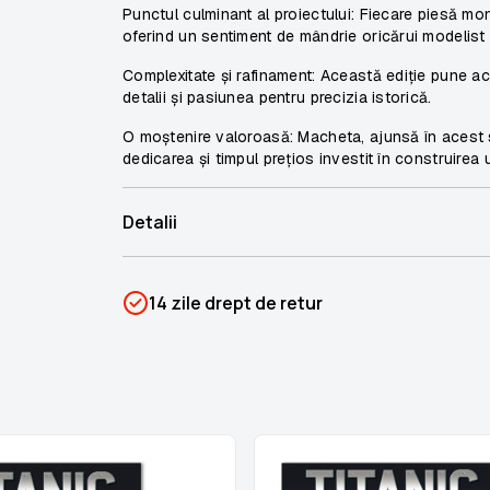
Punctul culminant al proiectului: Fiecare piesă mon
oferind un sentiment de mândrie oricărui modelist
Complexitate și rafinament: Această ediție pune acc
detalii și pasiunea pentru precizia istorică.
O moștenire valoroasă: Macheta, ajunsă în acest s
dedicarea și timpul prețios investit în construirea 
Detalii
SKU
PSIN-06998
14 zile drept de retur
Categorii
Titanic
Brand
Colectii Libertatea