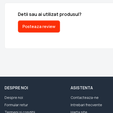
Detii sau ai utilizat produsul?
Posteaza review
DESPRE NOI
ASISTENTA
Despre noi
Contacteaza-ne
Formular retur
Intrebari frecvente
Termeni si conditii
Harta site