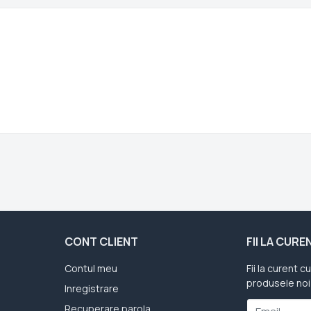
CONT CLIENT
FII LA CUR
Contul meu
Fii la curent c
produsele noi
Inregistrare
Recuperare parola