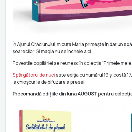
În Ajunul Crăciunului, micuța Maria primește în dar un spăr
șoarecilor. Și magia nu se încheie aici...
Poveștile copilăriei se reunesc în colecția “Primele mele p
Spărgătorul de nuci
este ediția cu numărul 19 și costă 1
la chioșcurile de difuzare a presei.
Precomandă edițiile din luna AUGUST pentru colecția