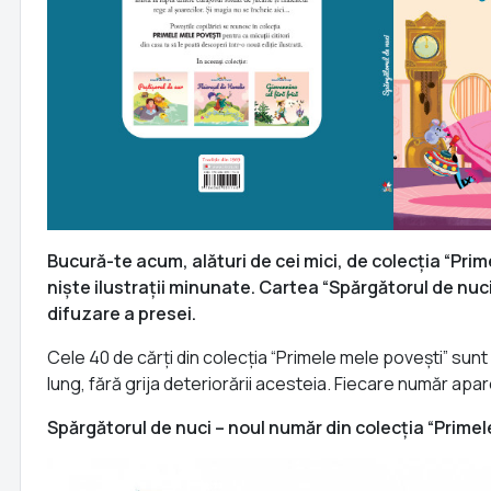
Bucură-te acum, alături de cei mici, de colecția “Pri
niște ilustrații minunate. Cartea “Spărgătorul de nuci
difuzare a presei.
Cele 40 de cărți din colecția “Primele mele povești” sunt
lung, fără grija deteriorării acesteia. Fiecare număr ap
Spărgătorul de nuci – noul număr din colecția “Prime