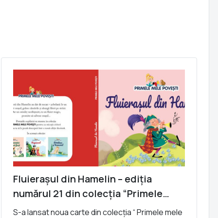
Fluierașul din Hamelin – ediția
numărul 21 din colecția “Primele
mele povești”
S-a lansat noua carte din colecția “ Primele mele