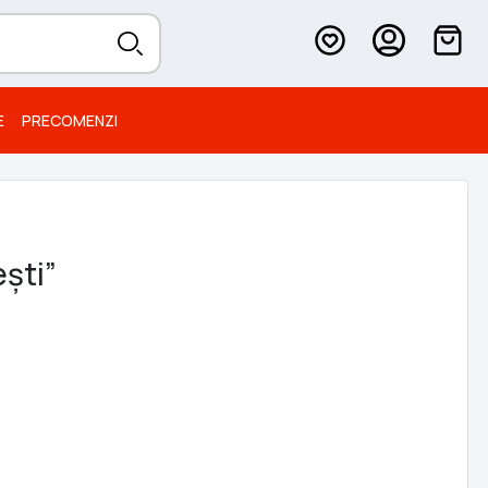
E
PRECOMENZI
ești”