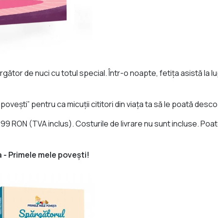
gător de nuci cu totul special. Într-o noapte, fetița asistă la lu
ovești” pentru ca micuții cititori din viața ta să le poată descop
7,99 RON (TVA inclus). Costurile de livrare nu sunt incluse. Po
 - Primele mele povești!