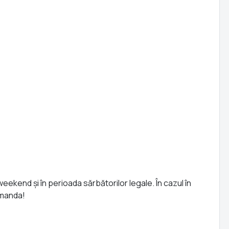
end și în perioada sărbătorilor legale. În cazul în
omanda!