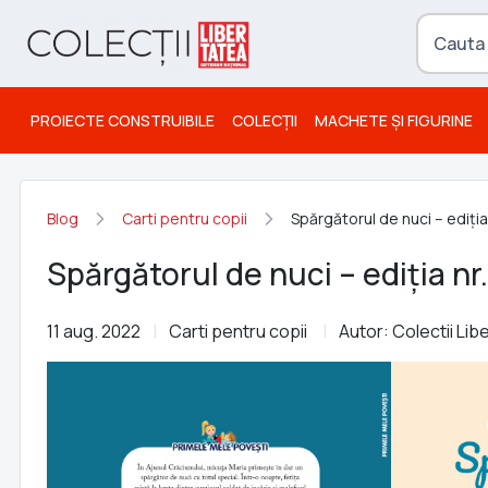
PROIECTE CONSTRUIBILE
COLECȚII
MACHETE ȘI FIGURINE
Blog
Carti pentru copii
Spărgătorul de nuci – ediția
Spărgătorul de nuci – ediția nr
11 aug. 2022
Carti pentru copii
Autor: Colectii Lib