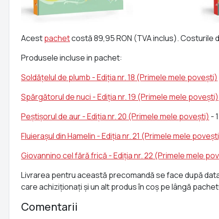
Acest
pachet
costă 89,95 RON (TVA inclus). Costurile de
Produsele incluse in pachet:
Soldățelul de plumb - Ediția nr. 18 (Primele mele povești)
Spărgătorul de nuci - Ediția nr. 19 (Primele mele povești)
Peștișorul de aur - Ediția nr. 20 (Primele mele povești)
- 
Fluierașul din Hamelin - Ediția nr. 21 (Primele mele poveșt
Giovannino cel fără frică - Ediția nr. 22 (Primele mele pov
Livrarea pentru această precomandă se face după data de
care achiziționați și un alt produs în coș pe lângă pach
Comentarii