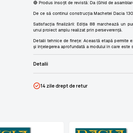
🔴
Produs însoțit de revistă
:
Da (Ghid de asamblare 
De ce să continui construcția Machetei Dacia 13
Satisfacția finalizării: Ediția 88 marchează un p
unui proiect amplu realizat prin perseverență.
Detalii tehnice de finețe: Această etapă permite 
și înțelegerea aprofundată a modului în care este 
Detalii
SKU
PSIN-06615
14 zile drept de retur
Categorii
Dacia 1300
Brand
Colectii Libertatea