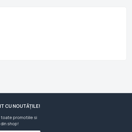
ENT CU NOUTĂȚILE!
u toate promotiile si
 din shop!