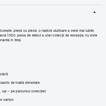
+
iește, piesă cu piesă, o replică uluitoare a celei mai iubite
acia 1300, piesa de debut a unei colecții de excepție, nu este
nantă în timp.
lării)
lastic de înaltă densitate
, uși – pe parcursul colecției)
de carton