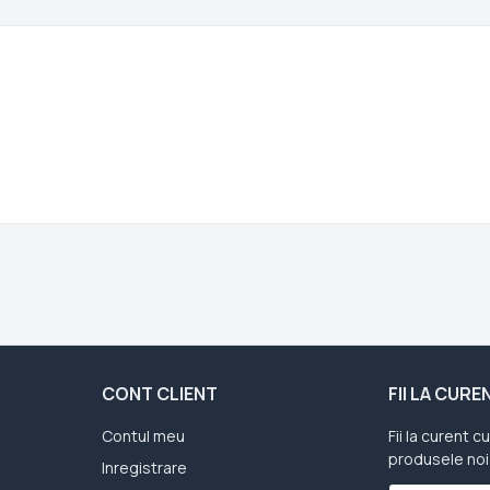
CONT CLIENT
FII LA CUR
Contul meu
Fii la curent c
produsele noi
Inregistrare