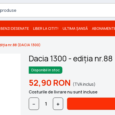
BENZI DESENATE
LIBER LA CITIT!
ULTIMA ȘANSĂ
ABONAMENT
diția nr.88 (DACIA 1300)
Dacia 1300 - ediția nr.8
Disponibil in stoc
52,90
RON
(TVA inclus)
Costurile de livrare nu sunt incluse
−
+