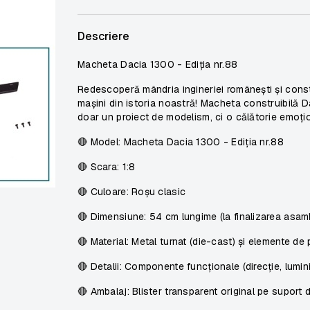
Descriere
Macheta Dacia 1300 -
Ediția nr.88
Redescoperă mândria ingineriei românești și constru
mașini din istoria noastră! Macheta construibilă D
doar un proiect de modelism, ci o călătorie emoțio
🔴
Model:
Macheta Dacia 1300 -
Ediția nr.88
🔴
Scara:
1:8
🔴
Culoare:
Roșu clasic
🔴
Dimensiune:
54 cm lungime (la finalizarea asamb
🔴
Material:
Metal turnat (die-cast) și elemente de p
🔴
Detali
i: Componente funcționale (direcție, lumini
🔴
Ambalaj:
Blister transparent original pe suport 