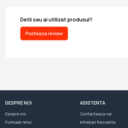
Detii sau ai utilizat produsul?
Posteaza review
DESPRE NOI
ASISTENTA
Despre noi
Contacteaza-ne
Formular retur
Intrebari frecvente