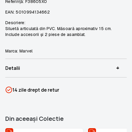
Referință: F38605X0
EAN: 5010994134662
Descriere:
Siluetă articulată din PVC. Măsoară aproximativ 15 cm.
Include accesorii și 2 piese de asamblat.
Marca: Marvel
+
Detalii
SKU
PSIN-03251
14 zile drept de retur
Categorii
Eroi Marvel
Brand
Colectii Libertatea
Din aceeaşi Colectie