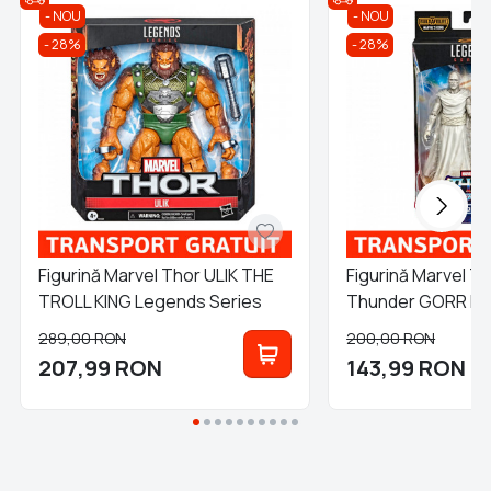
NOU
NOU
28%
28%
Figurină Marvel Thor ULIK THE
Figurină Marvel T
TROLL KING Legends Series
Thunder GORR Le
289,00
RON
200,00
RON
207,99
RON
143,99
RON