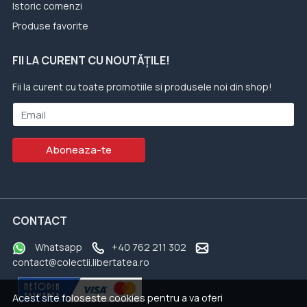
Istoric comenzi
Produse favorite
FII LA CURENT CU NOUTĂȚILE!
Fii la curent cu toate promotiile si produsele noi din shop!
Email
Aboneaza-te
CONTACT
Whatsapp
+40 762 211 302
contact@colectii.libertatea.ro
Acest site foloseste cookies pentru a va oferi