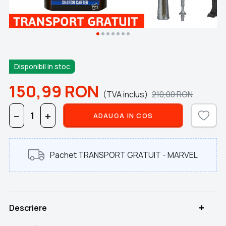
Disponibil in stoc
150,99
RON
(TVA inclus)
210,00
RON
−
+
ADAUGA IN COS
Pachet TRANSPORT GRATUIT - MARVEL
+
Descriere