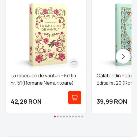
La rascruce de vanturi - Ediția
Călător din noapte
nr. 51(Romane Nemuritoare)
Ediția nr. 20 (Rom
Nemuritoare)
42,28
RON
39,99
RON