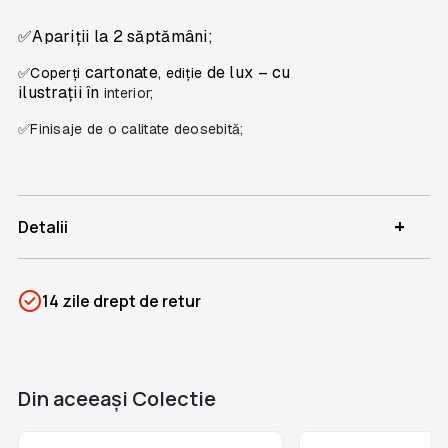
✅Apariții la 2 săptămâni;
cartonate,
de lux – cu
✅Coperți
ediție
ilustrații în
interior;
✅Finisaje de o calitate deosebită;
+
Detalii
SKU
PSIN-04785
14 zile drept de retur
Categorii
Romane Nemuritoare
Brand
Colectii Libertatea
Din aceeaşi Colectie