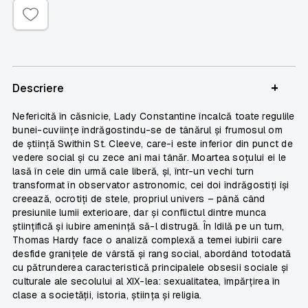
+
Descriere
Nefericită în căsnicie, Lady Constantine încalcă toate regulile
bunei-cuviințe îndrăgostindu-se de tânărul și frumosul om
de știință Swithin St. Cleeve, care-i este inferior din punct de
vedere social și cu zece ani mai tânăr. Moartea soțului ei le
lasă în cele din urmă cale liberă, și, într-un vechi turn
transformat în observator astronomic, cei doi îndrăgostiți își
creează, ocrotiți de stele, propriul univers – până când
presiunile lumii exterioare, dar și conflictul dintre munca
științifică și iubire amenință să-l distrugă.
În Idilă pe un turn
,
Thomas Hardy face o analiză complexă a temei iubirii care
desfide granițele de vârstă și rang social, abordând totodată
cu pătrunderea caracteristică principalele obsesii sociale și
culturale ale secolului al XIX-lea: sexualitatea, împărțirea în
clase a societății, istoria, știința și religia.