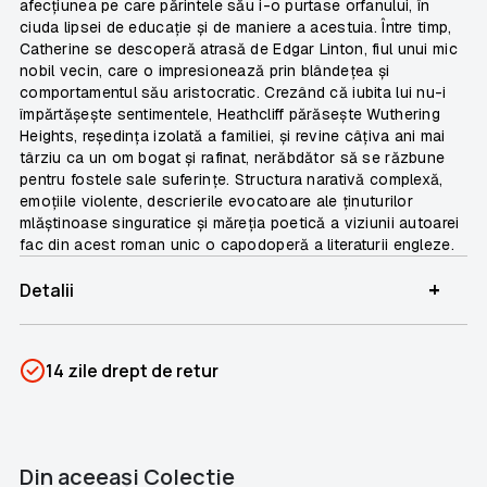
afecțiunea pe care părintele său i-o purtase orfanului, în
ciuda lipsei de educație și de maniere a acestuia. Între timp,
Catherine se descoperă atrasă de Edgar Linton, fiul unui mic
nobil vecin, care o impresionează prin blândețea și
comportamentul său aristocratic. Crezând că iubita lui nu-i
împărtășește sentimentele, Heathcliff părăsește Wuthering
Heights, reședința izolată a familiei, și revine câțiva ani mai
târziu ca un om bogat și rafinat, nerăbdător să se răzbune
pentru fostele sale suferințe. Structura narativă complexă,
emoțiile violente, descrierile evocatoare ale ținuturilor
mlăștinoase singuratice și măreția poetică a viziunii autoarei
fac din acest roman unic o capodoperă a literaturii engleze.
+
Detalii
SKU
PSIN-06456
14 zile drept de retur
Categorii
Romane Nemuritoare
Brand
Colectii Libertatea
Din aceeaşi Colectie