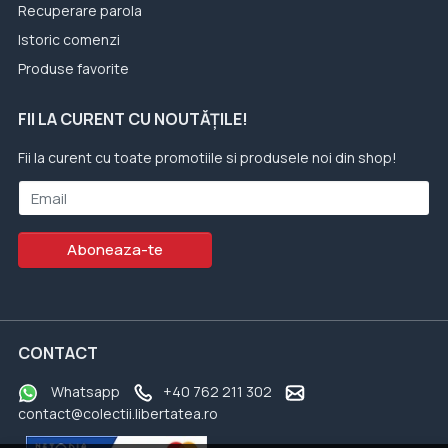
Recuperare parola
Istoric comenzi
Produse favorite
FII LA CURENT CU NOUTĂȚILE!
Fii la curent cu toate promotiile si produsele noi din shop!
Email
Aboneaza-te
CONTACT
Whatsapp
+40 762 211 302
contact@colectii.libertatea.ro