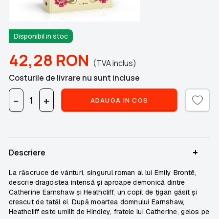
Disponibil in stoc
42,28
RON
(TVA inclus)
Costurile de livrare nu sunt incluse
−
+
ADAUGA IN COS
+
Descriere
La răscruce de vânturi,
singurul roman al lui Emily Brontë,
descrie dragostea intensă și aproape demonică dintre
Catherine Earnshaw și Heathcliff, un copil de țigan găsit și
crescut de tatăl ei. După moartea domnului Earnshaw,
Heathcliff este umilit de Hindley, fratele lui Catherine, gelos pe