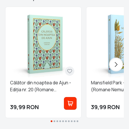
Călător din noaptea de Ajun -
Mansfield Park - Ed
Ediția nr. 20 (Romane
(Romane Nemurit
Nemuritoare)
39,99
RON
39,99
RON