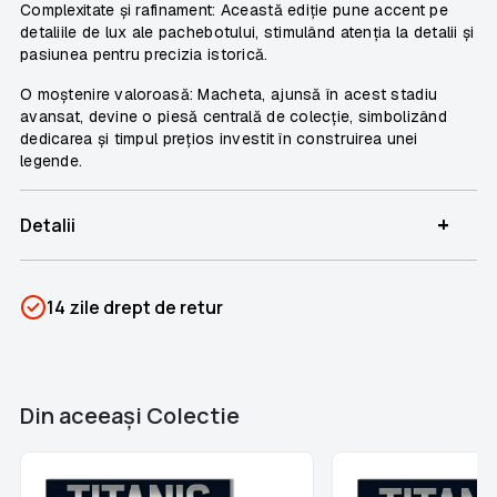
Complexitate și rafinament: Această ediție pune accent pe
detaliile de lux ale pachebotului, stimulând atenția la detalii și
pasiunea pentru precizia istorică.
O moștenire valoroasă: Macheta, ajunsă în acest stadiu
avansat, devine o piesă centrală de colecție, simbolizând
dedicarea și timpul prețios investit în construirea unei
legende.
+
Detalii
SKU
PSIN-06651
14 zile drept de retur
Categorii
Titanic
Brand
Colectii Libertatea
Din aceeaşi Colectie