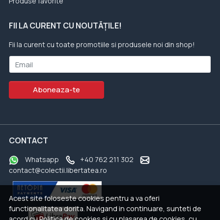
Produse favorite
FII LA CURENT CU NOUTĂȚILE!
Fii la curent cu toate promotiile si produsele noi din shop!
Email
Aboneaza-te
CONTACT
Whatsapp
+40 762 211 302
contact@colectii.libertatea.ro
Acest site foloseste cookies pentru a va oferi
functionalitatea dorita. Navigand in continuare, sunteti de
acord cu
Politica de cookies
si cu plasarea de cookies, cu