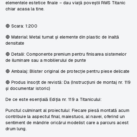
elementele estetice finale – dau viață poveștii RMS Titanic
chiar acasa la tine.
🔴
Scara:
1:200
🔴
Material:
Metal turnat și elemente din plastic de înaltă
densitate
🔴
Detalii:
Componente premium pentru finisarea sistemelor
de iluminare sau a mobilierului de punte
🔴
Ambalaj:
Blister original de protecție pentru piese delicate
🔴
Produs însoțit de revistă:
Da (Instrucțiuni de montaj nr. 119
și documentar istoric)
De ce este esențială Ediția nr. 119 a Titanicului:
Punctul culminant al proiectului: Fiecare piesă montată acum
contribuie la aspectul final, maiestuos, al navei, oferind un
sentiment de mândrie oricărui modelist care a parcurs acest
drum lung.