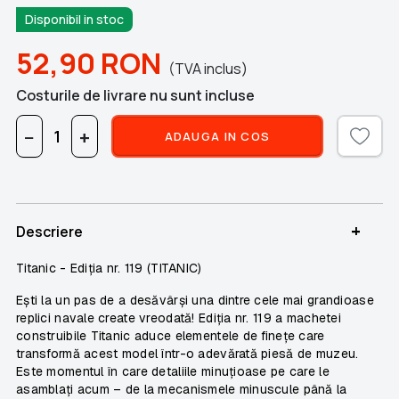
Disponibil in stoc
52,90
RON
(TVA inclus)
Costurile de livrare nu sunt incluse
−
+
ADAUGA IN COS
+
Descriere
Titanic - Ediția nr. 119 (TITANIC)
Ești la un pas de a desăvârși una dintre cele mai grandioase
replici navale create vreodată! Ediția nr. 119 a machetei
construibile Titanic aduce elementele de finețe care
transformă acest model într-o adevărată piesă de muzeu.
Este momentul în care detaliile minuțioase pe care le
asamblați acum – de la mecanismele minuscule până la