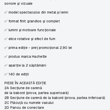
sonore și vizuale
✅ model spectaculos din metal și lemn
✅ format finit: grandios și complet
✅ lumini și motoare funcționale
✅ elice rotative și efect de fum
✅ prima ediție - preț promoțional 2,90 lei
✅ produs marca
Hachette
✅ apariție la 2 săptămâni
✅ 140 de ediții
PIESE ÎN ACEASTĂ EDIȚIE
2A Secțiune de carenă
de la babord (prova, partea superioară)
2B Secțiune de carenă de la babord (prova, partea inferioară)
2C Plăcuță cu numele vasului
2D Panou de conectare