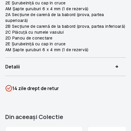
2E Șurubelniță cu cap în cruce
AM Șapte șuruburi 6 x 4 mm (1 de rezervă)
2A Secțiune de carenă de la babord (prova, partea
superioară)
2B Secțiune de carenă de la babord (prova, partea inferioară)
2C Plăcuță cu numele vasului
2D Panou de conectare
2E Șurubelniță cu cap în cruce
AM Șapte șuruburi 6 x 4 mm (1 de rezervă)
+
Detalii
SKU
PSIN-03658
14 zile drept de retur
Categorii
Titanic
Brand
Colectii Libertatea
Din aceeaşi Colectie