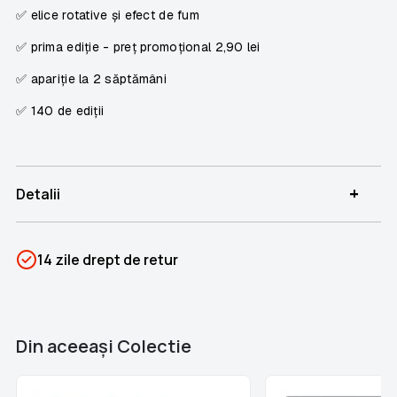
✅ elice rotative și efect de fum
✅ prima ediție - preț promoțional 2,90 lei
✅ apariție la 2 săptămâni
✅ 140 de ediții
+
Detalii
SKU
PSIN-05938
14 zile drept de retur
Categorii
Titanic
Brand
Colectii Libertatea
Din aceeaşi Colectie