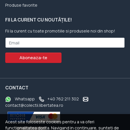
Produse favorite
FII LA CURENT CU NOUTĂȚILE!
Fii la curent cu toate promotiile si produsele noi din shop!
Email
Aboneaza-te
CONTACT
Whatsapp
+40 762 211 302
contact@colectii.libertatea.ro
Acest site foloseste cookies pentru a va oferi
functionalitatea dorita. Navigand in continuare, sunteti de