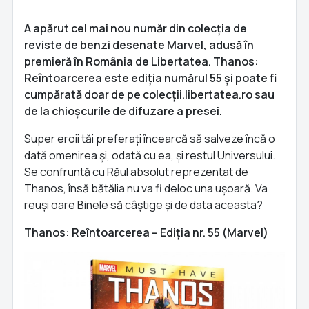
A apărut cel mai nou număr din colecția de
reviste de benzi desenate Marvel, adusă în
premieră în România de Libertatea. Thanos:
Reîntoarcerea este ediția numărul 55 și poate fi
cumpărată doar de pe colecții.libertatea.ro sau
de la chioșcurile de difuzare a presei.
Super eroii tăi preferați încearcă să salveze încă o
dată omenirea și, odată cu ea, și restul Universului.
Se confruntă cu Răul absolut reprezentat de
Thanos, însă bătălia nu va fi deloc una ușoară. Va
reuși oare Binele să câștige și de data aceasta?
Thanos: Reîntoarcerea – Ediția nr. 55 (Marvel)