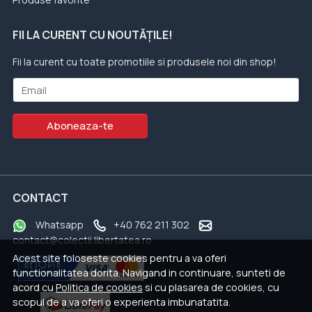
FII LA CURENT CU NOUTĂȚILE!
Fii la curent cu toate promotiile si produsele noi din shop!
Email
Aboneaza-te
CONTACT
Whatsapp
+40 762 211 302
contact@colectii.libertatea.ro
Acest site foloseste cookies pentru a va oferi
functionalitatea dorita. Navigand in continuare, sunteti de
acord cu
Politica de cookies
si cu plasarea de cookies, cu
scopul de a va oferi o experienta imbunatatita.