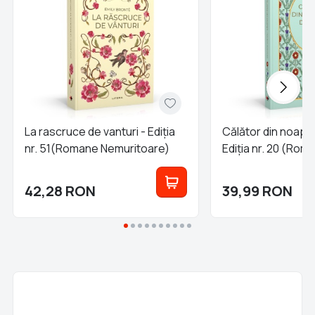
La rascruce de vanturi - Ediția
Călător din noapte
nr. 51(Romane Nemuritoare)
Ediția nr. 20 (Rom
Nemuritoare)
42,28
RON
39,99
RON