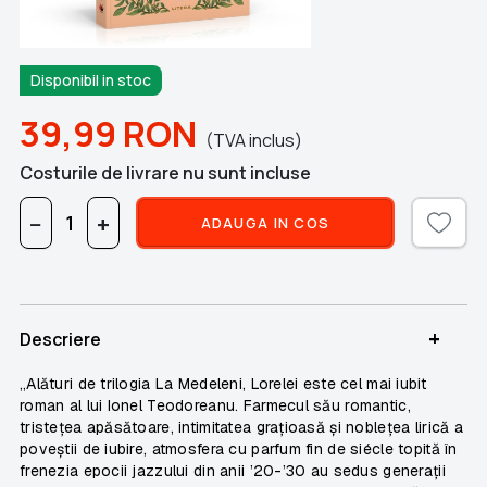
Disponibil in stoc
39,99
RON
(TVA inclus)
Costurile de livrare nu sunt incluse
−
+
ADAUGA IN COS
+
Descriere
„Alături de trilogia La Medeleni, Lorelei este cel mai iubit
roman al lui Ionel Teodoreanu. Farmecul său romantic,
tristeţea apăsătoare, intimitatea graţioasă şi nobleţea lirică a
poveştii de iubire, atmosfera cu parfum fin de siécle topită în
frenezia epocii jazzului din anii ’20-’30 au sedus generaţii