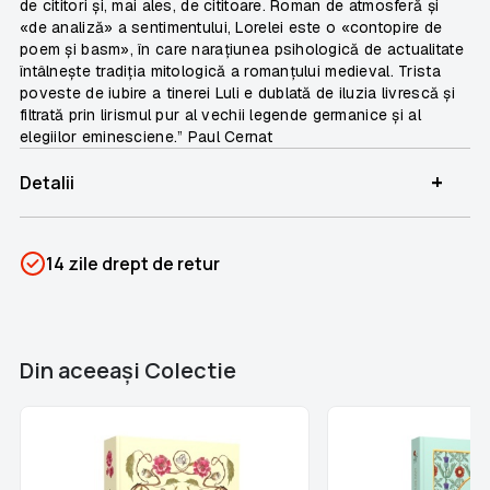
de cititori şi, mai ales, de cititoare. Roman de atmosferă şi
«de analiză» a sentimentului,
Lorelei
este o «contopire de
poem şi basm», în care naraţiunea psihologică de actualitate
întâlneşte tradiţia mitologică a romanţului medieval. Trista
poveste de iubire a tinerei Luli e dublată de iluzia livrescă şi
filtrată prin lirismul pur al vechii legende germanice şi al
elegiilor eminesciene.”
Paul Cernat
+
Detalii
SKU
PSIN-05439
14 zile drept de retur
Categorii
Romane Nemuritoare
Brand
Colectii Libertatea
Din aceeaşi Colectie