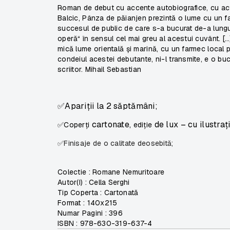
Roman de debut cu accente autobiografice, cu acțiu
Balcic,
Pânza de păianjen
prezintă o lume cu un far
succesul de public de care s-a bucurat de-a lungul
operă“ în sensul cel mai greu al acestui cuvânt. 
mică lume orientală și marină, cu un farmec local pe 
condeiul acestei debutante, ni-l transmite, e o buc
scriitor.
Mihail Sebastian
✅Apariții la 2 săptămâni;
cartonate,
de lux – cu ilustrați
✅Coperți
ediție
✅Finisaje de o calitate deosebită;
Colectie :
Romane Nemuritoare
Autor(I) :
Cella Serghi
Tip Coperta :
Cartonată
Format :
140x215
Numar Pagini :
396
ISBN :
978-630-319-637-4