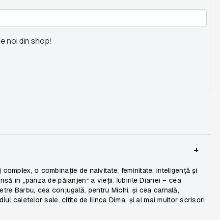
le noi din shop!
+
 complex, o combinație de naivitate, feminitate, inteligență și
nsă în „pânza de păianjen“ a vieții. Iubirile Dianei – cea
etre Barbu, cea conjugală, pentru Michi, și cea carnală,
ul caietelor sale, citite de Ilinca Dima, și al mai multor scrisori