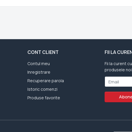
CONT CLIENT
FII LA CUR
Contul meu
Fii la curent c
produsele noi
Inregistrare
Recuperare parola
Email
Istoric comenzi
Abone
Produse favorite