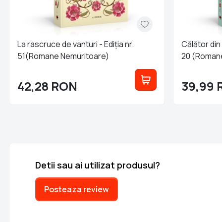
La rascruce de vanturi - Ediția nr.
Călător din
51(Romane Nemuritoare)
20 (Roman
42,28
RON
39,99
Detii sau ai utilizat produsul?
Posteaza review