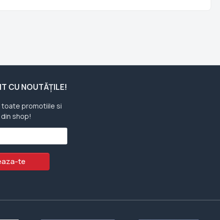
ENT CU NOUTĂȚILE!
u toate promotiile si
 din shop!
aza-te