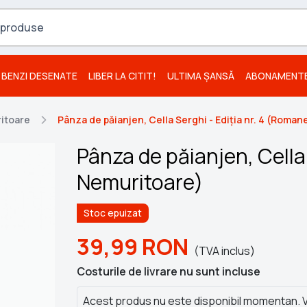
BENZI DESENATE
LIBER LA CITIT!
ULTIMA ȘANSĂ
ABONAMENT
itoare
Pânza de păianjen, Cella Serghi - Ediția nr. 4 (Roma
Pânza de păianjen, Cella
Nemuritoare)
Stoc epuizat
39,99
RON
(TVA inclus)
Costurile de livrare nu sunt incluse
Acest produs nu este disponibil momentan. V