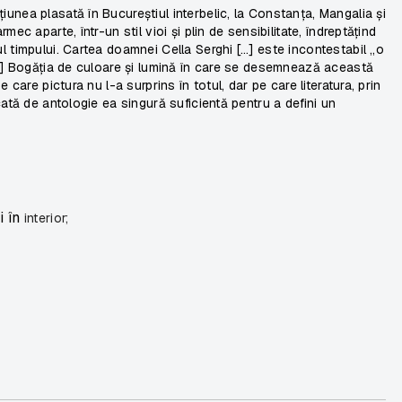
nea plasată în Bucureștiul interbelic, la Constanța, Mangalia și
mec aparte, într-un stil vioi și plin de sensibilitate, îndreptățind
 timpului. Cartea doamnei Cella Serghi […] este incontestabil „o
[…] Bogăția de culoare și lumină în care se desemnează această
care pictura nu l-a surprins în totul, dar pe care literatura, prin
ată de antologie ea singură suficientă pentru a defini un
i în
interior;