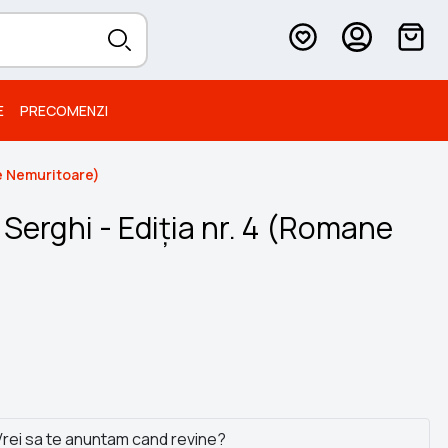
E
PRECOMENZI
ne Nemuritoare)
 Serghi - Ediția nr. 4 (Romane
rei sa te anuntam cand revine?