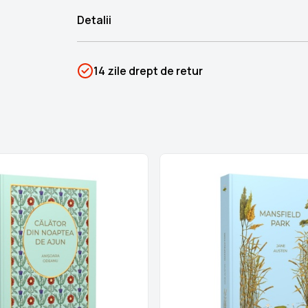
Detalii
SKU
PSIN-04126
14 zile drept de retur
Categorii
Romane Nemuritoare
Brand
Colectii Libertatea