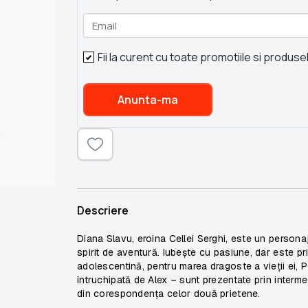
Email
Fii la curent cu toate promotiile si produse
Anunta-ma
Descriere
Diana Slavu, eroina Cellei Serghi, este un personaj
spirit de aventură. Iubește cu pasiune, dar este pri
adolescentină, pentru marea dragoste a vieții ei, P
întruchipată de Alex – sunt prezentate prin intermedi
din corespondența celor două prietene.